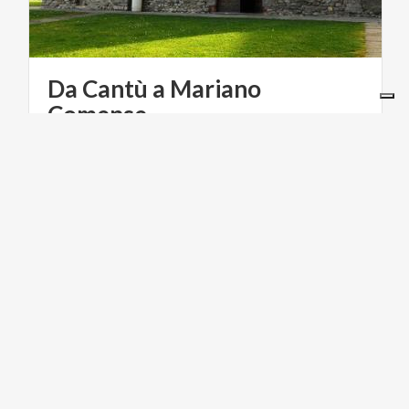
Da Cantù a Mariano
Comense
La
quarta
giornata
del
Cammino
di
Sant'Agostino
SCUOLA