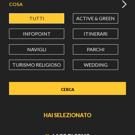
COSA
TUTTI
ACTIVE & GREEN
A
LATITUDINE
INFOPOINT
ITINERARI
LONGITUDINE
NAVIGLI
PARCHI
TURISMO RELIGIOSO
WEDDING
Value in decimal degrees. Use dot (.) as decimal separator.
HAI SELEZIONATO