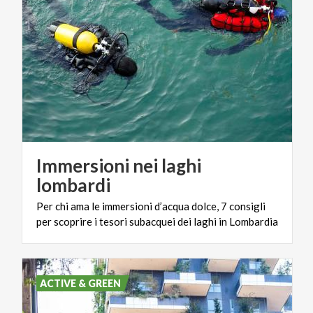
Immersioni nei laghi
lombardi
Per
chi
ama
le
immersioni
d’acqua
dolce,
7
consigli
per
scoprire
i
tesori
subacquei
dei
laghi
in
Lombardia
ACTIVE & GREEN