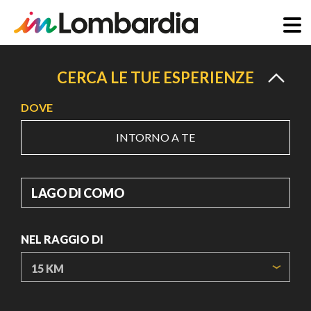
Salta
al
CERCA LE TUE ESPERIENZE
contenuto
DOVE
principale
INTORNO A TE
DOVE
NEL RAGGIO DI
ORIGIN COORDINATES