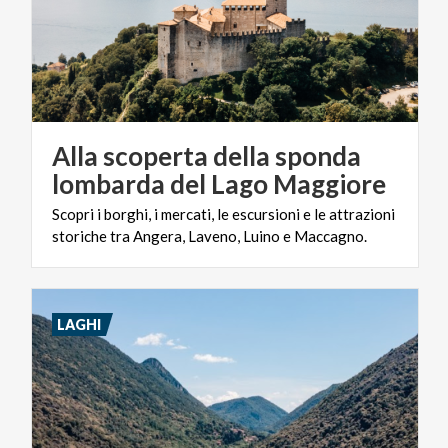
Alla scoperta della sponda
lombarda del Lago Maggiore
Scopri
i
borghi,
i
mercati,
le
escursioni
e
le
attrazioni
storiche
tra
Angera,
Laveno,
Luino
e
Maccagno.
LAGHI