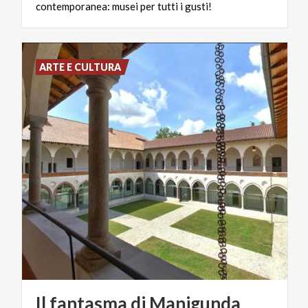
contemporanea:
musei
per
tutti
i
gusti!
ARTE E CULTURA
Il
fantasma
di
Manigunda