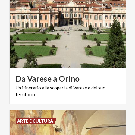
Da
Varese
a
Orino
Un
itinerario
alla
scoperta
di
Varese
e
del
suo
territorio.
ARTE E CULTURA