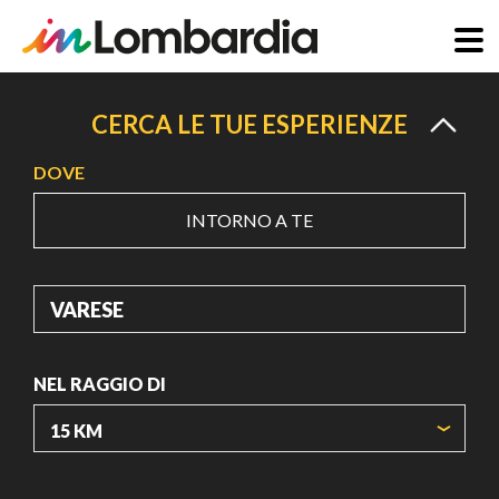
Salta
al
CERCA LE TUE ESPERIENZE
contenuto
DOVE
principale
INTORNO A TE
DOVE
NEL RAGGIO DI
ORIGIN COORDINATES