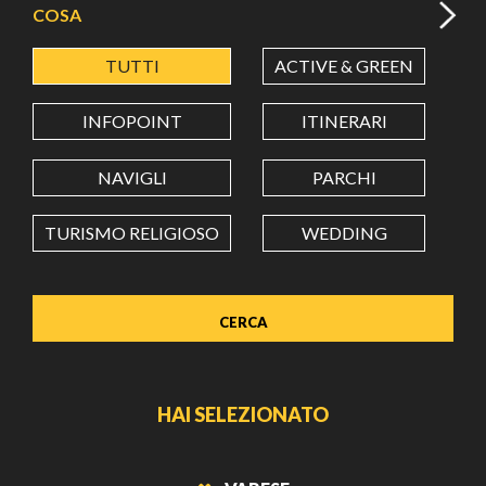
COSA
TUTTI
ACTIVE & GREEN
A
LATITUDINE
INFOPOINT
ITINERARI
LONGITUDINE
NAVIGLI
PARCHI
TURISMO RELIGIOSO
WEDDING
Value in decimal degrees. Use dot (.) as decimal separator.
HAI SELEZIONATO