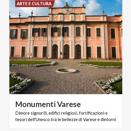
ARTE E CULTURA
Monumenti
Varese
Dimore
signorili,
edifici
religiosi,
fortificazioni
e
tesori
dell'Unesco
tra
le
bellezze
di
Varese
e
dintorni