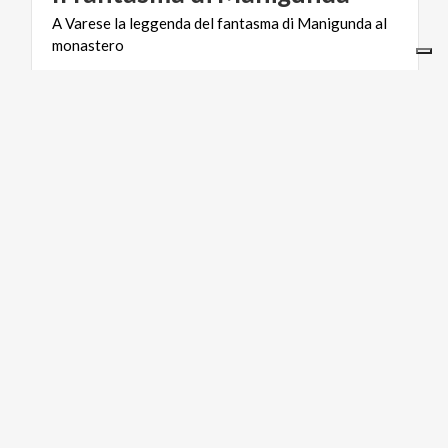
A
Varese
la
leggenda
del
fantasma
di
Manigunda
al
monastero
CICLOTURISMO