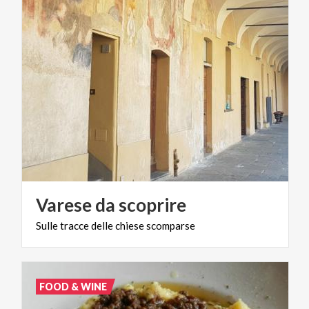
Varese
da
scoprire
Sulle
tracce
delle
chiese
scomparse
FOOD & WINE