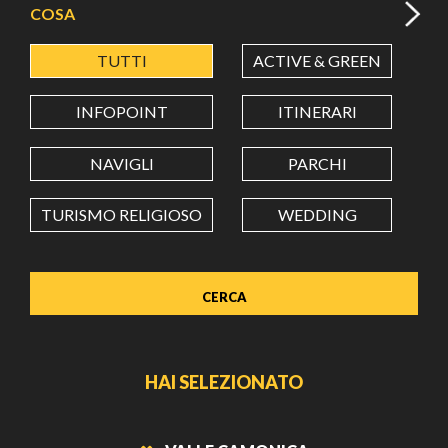
COSA
TUTTI
ACTIVE & GREEN
A
LATITUDINE
INFOPOINT
ITINERARI
LONGITUDINE
NAVIGLI
PARCHI
TURISMO RELIGIOSO
WEDDING
Value in decimal degrees. Use dot (.) as decimal separator.
HAI SELEZIONATO