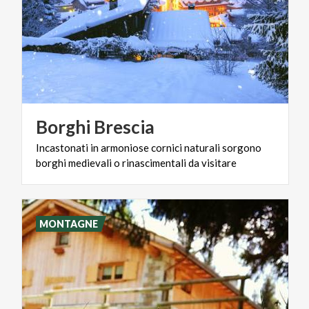
Borghi
Brescia
Incastonati
in
armoniose
cornici
naturali
sorgono
borghi
medievali
o
rinascimentali
da
visitare
MONTAGNE