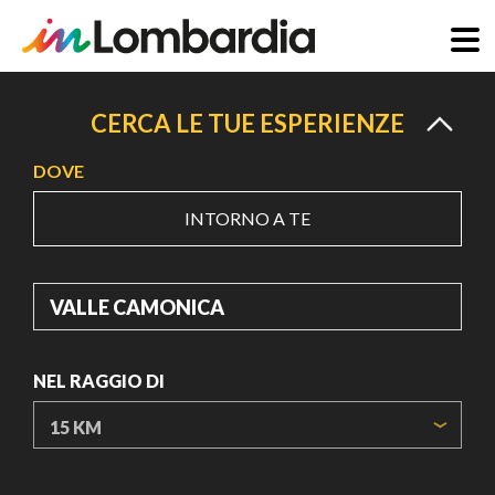
Salta
al
CERCA LE TUE ESPERIENZE
contenuto
DOVE
principale
INTORNO A TE
DOVE
NEL RAGGIO DI
ORIGIN COORDINATES