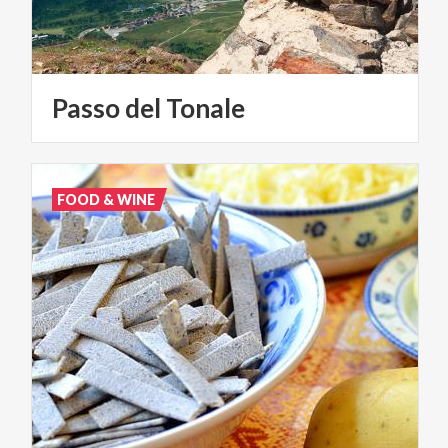
Passo
del
Tonale
FOOD & WINE