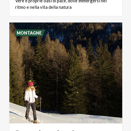
Vere
e
proprie
oasi
di
pace,
dove
immergersi
nel
ritmo
e
nella
vita
della
natura
MONTAGNE