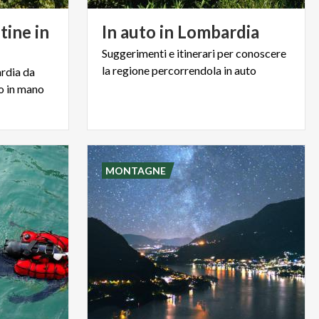
ine in
In
auto
in
Lombardia
Suggerimenti
e
itinerari
per
conoscere
la
regione
percorrendola
in
auto
rdia
da
o
in
mano
MONTAGNE