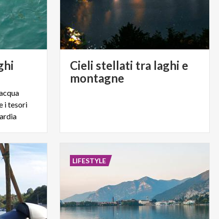
ghi
Cieli stellati tra laghi e
montagne
’acqua
 i tesori
ardia
LIFESTYLE