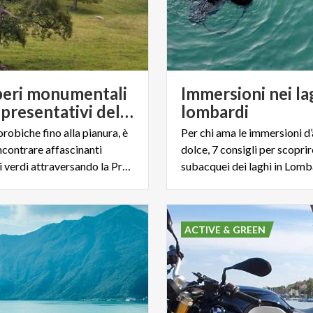
lberi monumentali
Immersioni nei la
più rappresentativi della Provincia di Bergamo
lombardi
 orobiche fino alla pianura, è
Per chi ama le immersioni d
ncontrare affascinanti
dolce, 7 consigli per scoprire
monumenti verdi attraversando la Provincia di Bergamo.
subacquei dei laghi in Lomb
ACTIVE & GREEN