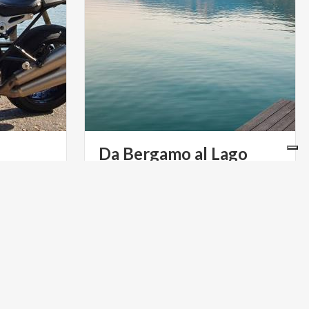
Da Bergamo al Lago
d'Iseo
ere la
72 ore per scoprire Bergamo Alta e
elle due
Lago di Iseo, tra cultura, bici e assaggi
golosi
WEDDING