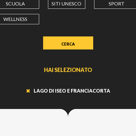
SCUOLA
SITI UNESCO
SPORT
LONGITUDINE
WELLNESS
Value
in
decimal
degrees.
Use
dot
HAI SELEZIONATO
(.)
as
decimal
LAGO DI ISEO E FRANCIACORTA
separator.