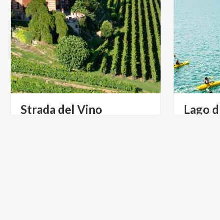
Strada del Vino
Lago d
Franciacorta
fare
Tra filari di vite dalle perfette
L’isola lac
geometrie che attraversano piccoli
Valle Camon
paesi ricchi di storia, tradizioni, cascinali, cantine e segni dell'operosità umana: scopri la Franciacorta
MONTAGNE
LIFESTYL