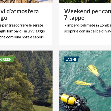
ivi d’atmosfera
Weekend per cant
ago
7 tappe
 per trascorrere le serate
7
imperdibili
mete
in
Lomba
laghi lombardi, in un viaggio
scoprire
con
un
calice
di
vin
 che combina note e sapori.
 GREEN
LAGHI