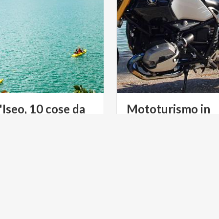
'Iseo, 10 cose da
Mototurismo in
Lombardia
ustre più alta d’Europa. La
Itinerari in moto, per conosc
ica e la Franciacorta. Il
Lombardia con l'ebbrezza d
Sebino e i suoi itinerari. 10 cose da fare sul Lago d’Iseo
ruote
E
FOOD & WINE