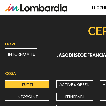
LUOGHI
Salta
al
CE
contenuto
principale
DOVE
INTORNO A TE
DOVE
COSA
TUTTI
ACTIVE & GREEN
A
INFOPOINT
ITINERARI