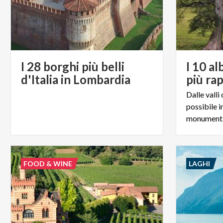
I 28 borghi più belli
I 10 a
d'Italia in Lombardia
Dalle valli
possibile i
FOOD & WINE
LAGHI