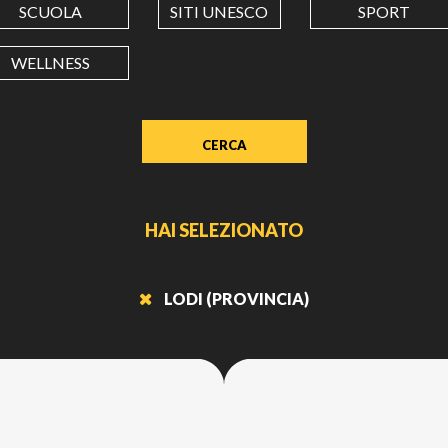
SCUOLA
SITI UNESCO
SPORT
LONGITUDINE
WELLNESS
Value
in
decimal
degrees.
Use
dot
HAI SELEZIONATO
(.)
as
decimal
LODI (PROVINCIA)
separator.