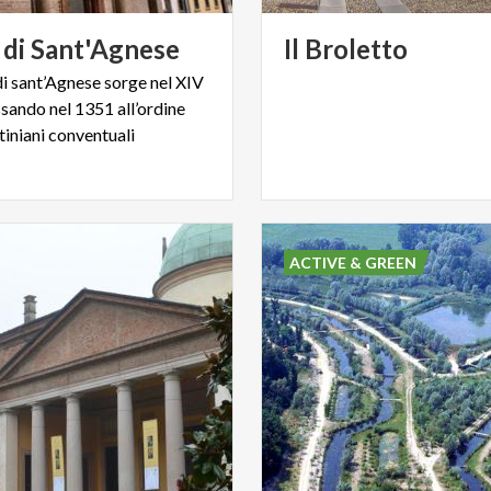
di
Sant'Agnese
Il
Broletto
di sant’Agnese sorge nel XIV
ssando nel 1351 all’ordine
tiniani conventuali
ACTIVE & GREEN