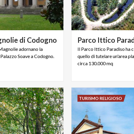
nolie
di
Codogno
Parco
Ittico
Parad
Magnolie
adornano
la
Il Parco Ittico Paradiso ha
Palazzo
Soave
a
Codogno.
quello di tutelare un'area pla
circa 130.000 mq
TURISMO RELIGIOSO