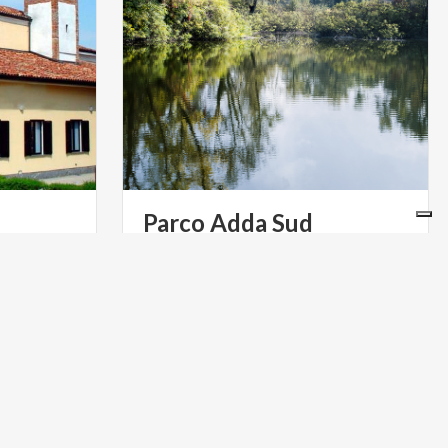
Parco
Adda
Sud
gna
ARTE E CULTURA