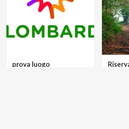
prova
luogo
Riserv
Region
test
ARTE E CULTURA
ARTE E C