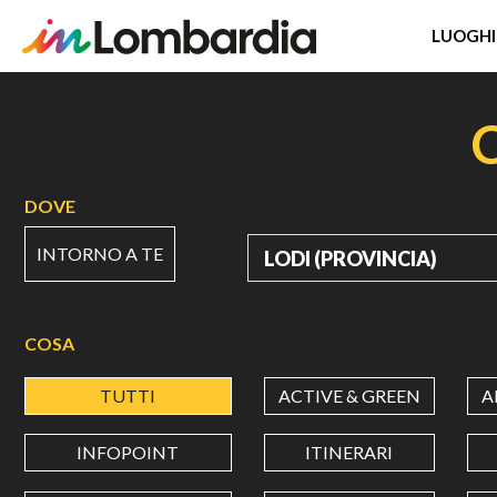
LUOGHI
Salta
al
contenuto
principale
DOVE
INTORNO A TE
DOVE
COSA
TUTTI
ACTIVE & GREEN
A
INFOPOINT
ITINERARI