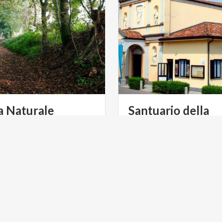
a Naturale
Santuario della
ale Monticchie
Madonna di Arca
ULTURA
ARTE E CULTURA