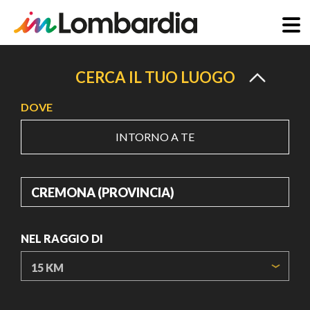
Salta
al
CERCA IL TUO LUOGO
contenuto
DOVE
principale
INTORNO A TE
DOVE
NEL RAGGIO DI
ORIGIN COORDINATES