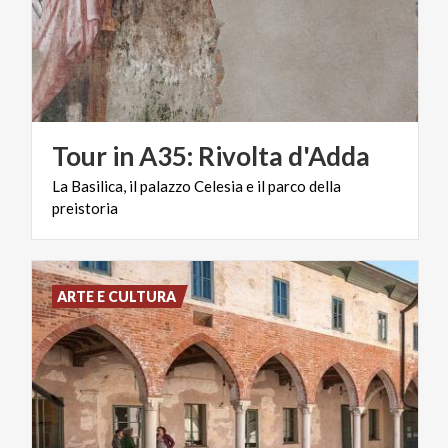
Tour
in
A35:
Rivolta
d'Adda
La
Basilica,
il
palazzo
Celesia
e
il
parco
della
preistoria
ARTE E CULTURA