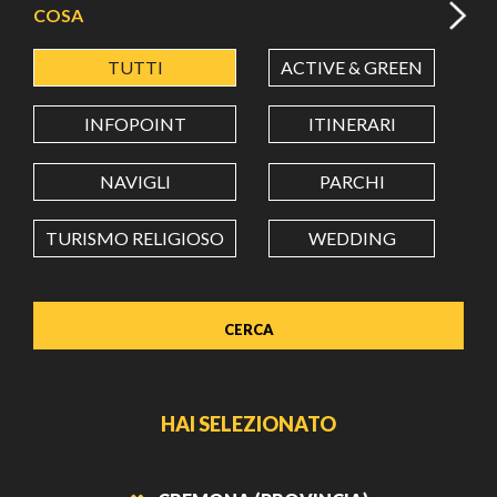
COSA
TUTTI
ACTIVE & GREEN
A
LATITUDINE
INFOPOINT
ITINERARI
LONGITUDINE
NAVIGLI
PARCHI
TURISMO RELIGIOSO
WEDDING
Value in decimal degrees. Use dot (.) as decimal separator.
HAI SELEZIONATO