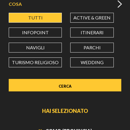
COSA
TUTTI
ACTIVE & GREEN
A
LATITUDINE
INFOPOINT
ITINERARI
LONGITUDINE
NAVIGLI
PARCHI
TURISMO RELIGIOSO
WEDDING
Value in decimal degrees. Use dot (.) as decimal separator.
HAI SELEZIONATO