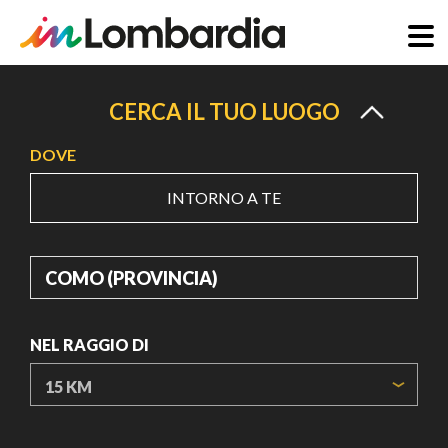
Salta
al
CERCA IL TUO LUOGO
contenuto
DOVE
principale
INTORNO A TE
DOVE
NEL RAGGIO DI
ORIGIN COORDINATES