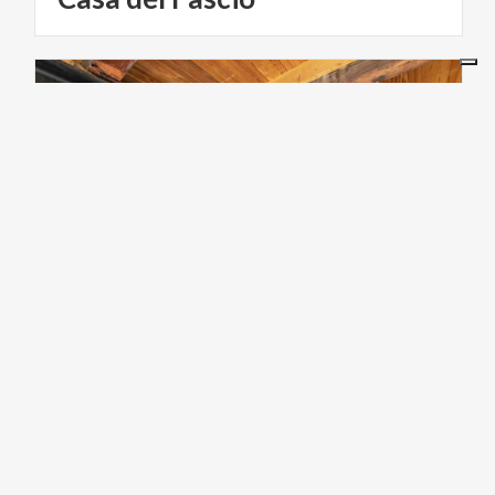
ARTE E CULTURA
Civico
Museo
Setificio
Monti