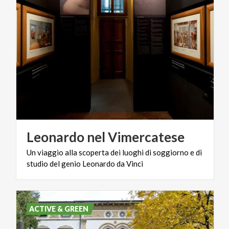
Leonardo
nel
Vimercatese
Un
viaggio
alla
scoperta
dei
luoghi
di
soggiorno
e
di
studio
del
genio
Leonardo
da
Vinci
ACTIVE & GREEN