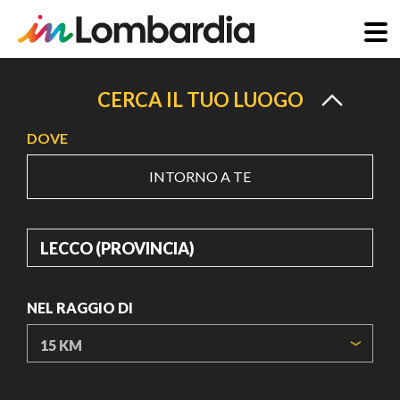
Salta
al
CERCA IL TUO LUOGO
contenuto
DOVE
principale
INTORNO A TE
DOVE
NEL RAGGIO DI
ORIGIN COORDINATES