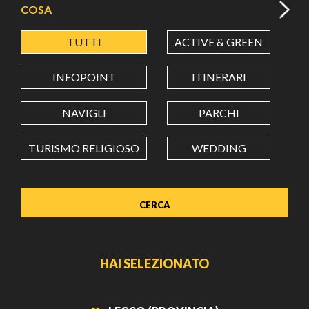
COSA
TUTTI
ACTIVE & GREEN
A
LATITUDINE
INFOPOINT
ITINERARI
LONGITUDINE
NAVIGLI
PARCHI
TURISMO RELIGIOSO
WEDDING
Value in decimal degrees. Use dot (.) as decimal separator.
HAI SELEZIONATO