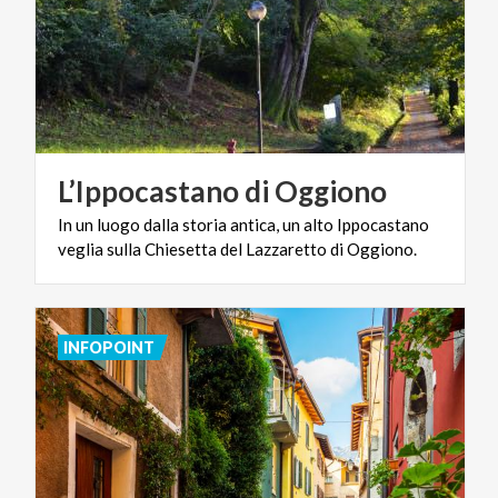
L’Ippocastano
di
Oggiono
In
un
luogo
dalla
storia
antica,
un
alto
Ippocastano
veglia
sulla
Chiesetta
del
Lazzaretto
di
Oggiono.
INFOPOINT