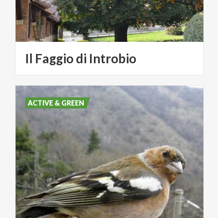
Il
Faggio
di
Introbio
ACTIVE & GREEN