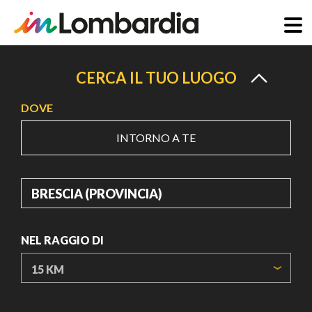
Salta
al
CERCA IL TUO LUOGO
contenuto
DOVE
principale
INTORNO A TE
DOVE
NEL RAGGIO DI
ORIGIN COORDINATES