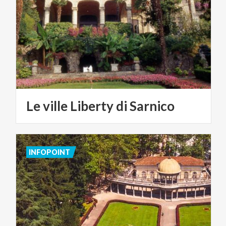
Le
ville
Liberty
di
Sarnico
INFOPOINT