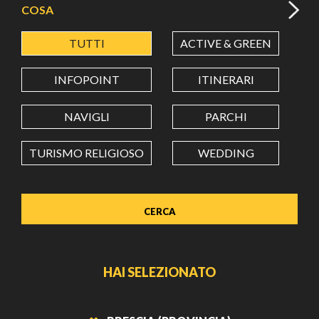
COSA
TUTTI
ACTIVE & GREEN
A
LATITUDINE
INFOPOINT
ITINERARI
LONGITUDINE
NAVIGLI
PARCHI
TURISMO RELIGIOSO
WEDDING
Value in decimal degrees. Use dot (.) as decimal separator.
HAI SELEZIONATO