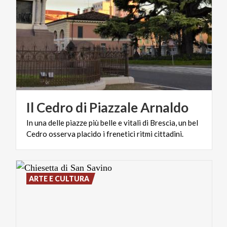
Il
Cedro
di
Piazzale
Arnaldo
In
una
delle
piazze
più
belle
e
vitali
di
Brescia,
un
bel
Cedro
osserva
placido
i
frenetici
ritmi
cittadini.
ARTE E CULTURA