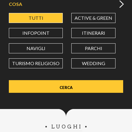
COSA
TUTTI
ACTIVE & GREEN
A
LATITUDINE
INFOPOINT
ITINERARI
LONGITUDINE
NAVIGLI
PARCHI
TURISMO RELIGIOSO
WEDDING
Value in decimal degrees. Use dot (.) as decimal separator.
LUOGHI