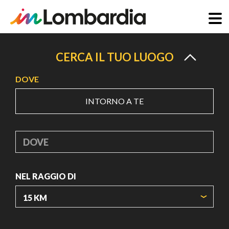
Salta
al
CERCA IL TUO LUOGO
contenuto
DOVE
principale
INTORNO A TE
DOVE
NEL RAGGIO DI
ORIGIN COORDINATES