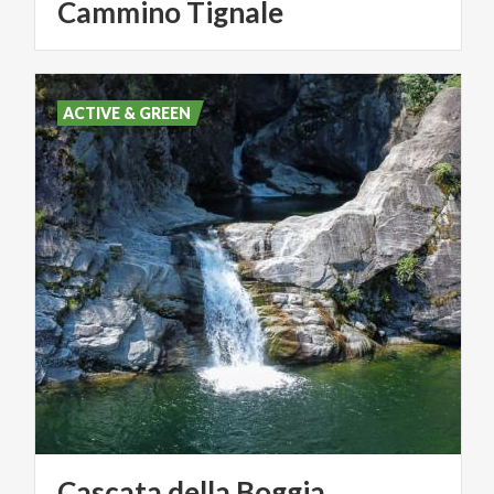
Cammino
Tignale
ACTIVE & GREEN
Cascata
della
Boggia