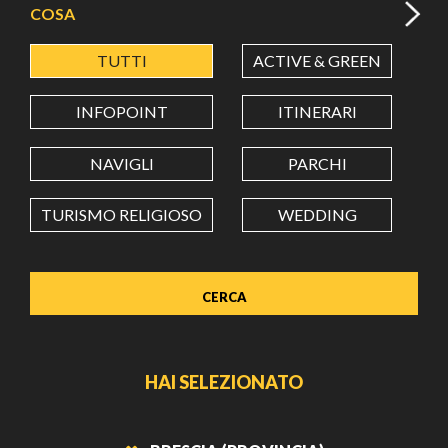
COSA
TUTTI
ACTIVE & GREEN
A
LATITUDINE
INFOPOINT
ITINERARI
LONGITUDINE
NAVIGLI
PARCHI
TURISMO RELIGIOSO
WEDDING
Value in decimal degrees. Use dot (.) as decimal separator.
HAI SELEZIONATO