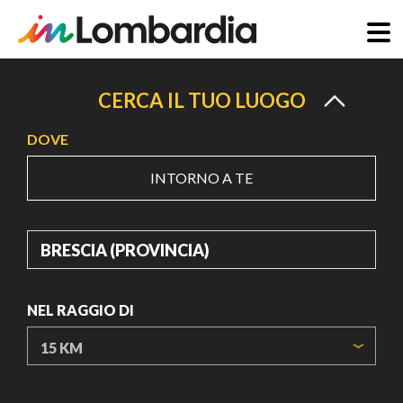
Salta
al
CERCA IL TUO LUOGO
contenuto
DOVE
principale
INTORNO A TE
DOVE
NEL RAGGIO DI
ORIGIN COORDINATES