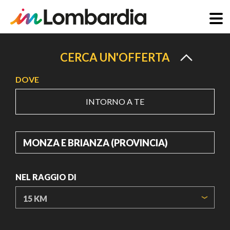
Salta
al
CERCA UN'OFFERTA
contenuto
DOVE
principale
INTORNO A TE
DOVE
NEL RAGGIO DI
ORIGIN COORDINATES