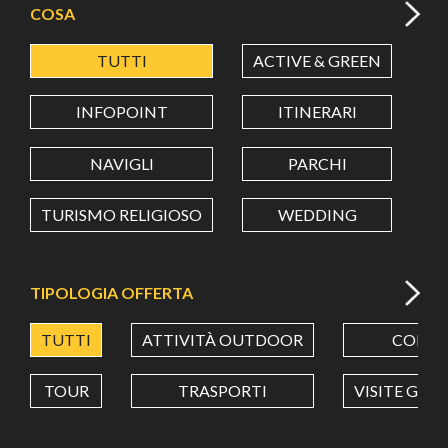
COSA
TUTTI
ACTIVE & GREEN
A
LATITUDINE
INFOPOINT
ITINERARI
LONGITUDINE
NAVIGLI
PARCHI
TURISMO RELIGIOSO
WEDDING
Value in decimal degrees. Use dot (.) as decimal separator.
TIPOLOGIA OFFERTA
TUTTI
ATTIVITÀ OUTDOOR
CORSI
TOUR
TRASPORTI
VISITE GUI