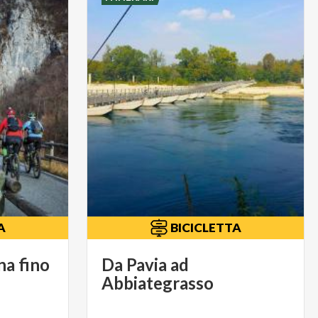
A
BICICLETTA
na fino
Da Pavia ad
Abbiategrasso