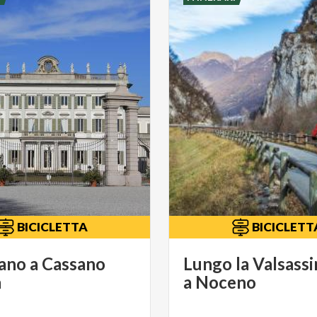
BICICLETTA
BICICLETT
ano a Cassano
Lungo la Valsassi
a
a Noceno