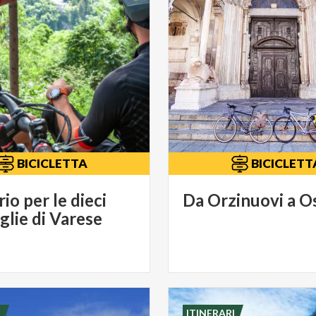
BICICLETTA
BICICLETT
rio per le dieci
Da
Orzinuovi
a
O
glie di Varese
I
ITINERARI