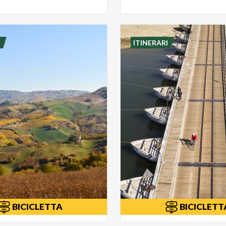
I
ITINERARI
BICICLETTA
BICICLETT