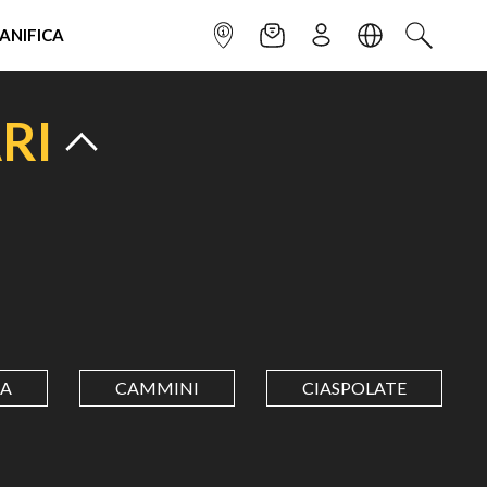
IANIFICA
INFOPOINT
NEWSLETTER
ISCRIVITI
LINGUA
CERCA
RI
TA
CAMMINI
CIASPOLATE