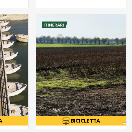
ITINERARI
A
BICICLETTA