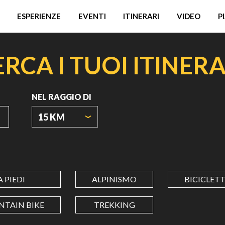
ESPERIENZE
EVENTI
ITINERARI
VIDEO
P
ERCA I TUOI ITINERA
NEL RAGGIO DI
15 KM
ORIGIN
COORDINATES
A PIEDI
ALPINISMO
BICICLET
LATITUDINE
TAIN BIKE
TREKKING