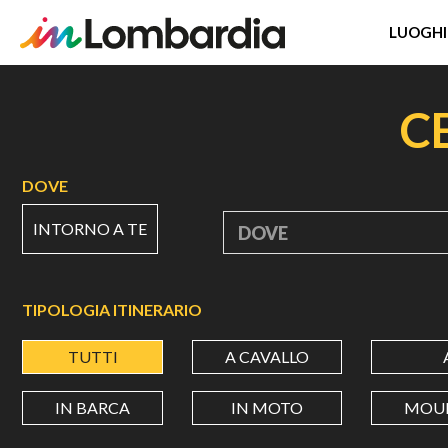
LUOGHI
Salta
al
C
contenuto
principale
DOVE
INTORNO A TE
DOVE
TIPOLOGIA ITINERARIO
TUTTI
A CAVALLO
IN BARCA
IN MOTO
MOUN