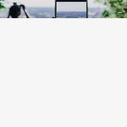
LIFESTYLE
10 lieux en Lombardie à
instagrammer
LIEUX
Tout montrer