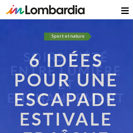
Aller
au
Sport et nature
contenu
principal
6 IDÉES
POUR UNE
ESCAPADE
ESTIVALE