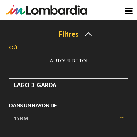
Aller
au
Filtres
contenu
OÙ
principal
AUTOUR DE TOI
OÙ
DANS UN RAYON DE
ORIGIN COORDINATES