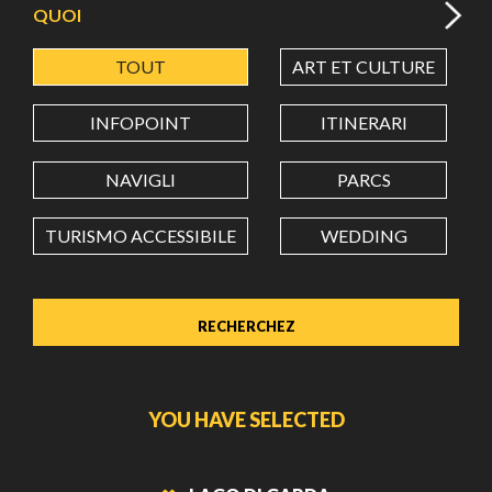
QUOI
TOUT
ART ET CULTURE
LATITUDE
INFOPOINT
ITINERARI
LONGITUDE
NAVIGLI
PARCS
TURISMO ACCESSIBILE
WEDDING
Value in decimal degrees. Use dot (.) as decimal separator.
YOU HAVE SELECTED