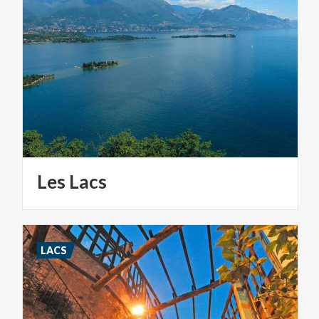
Les
Lacs
LACS