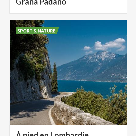
Grana
Padano
SPORT & NATURE
À
pied
en
Lombardie