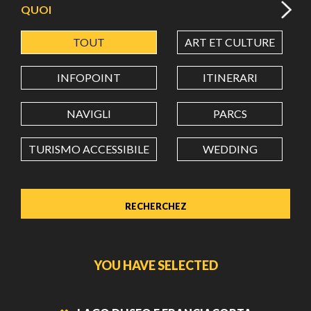
QUOI
TOUT
ART ET CULTURE
LATITUDE
INFOPOINT
ITINERARI
LONGITUDE
NAVIGLI
PARCS
TURISMO ACCESSIBILE
WEDDING
Value in decimal degrees. Use dot (.) as decimal separator.
YOU HAVE SELECTED