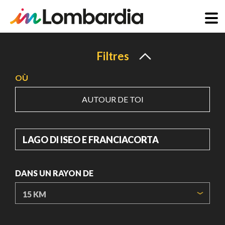
Aller
au
Filtres
contenu
OÙ
principal
AUTOUR DE TOI
OÙ
DANS UN RAYON DE
ORIGIN COORDINATES