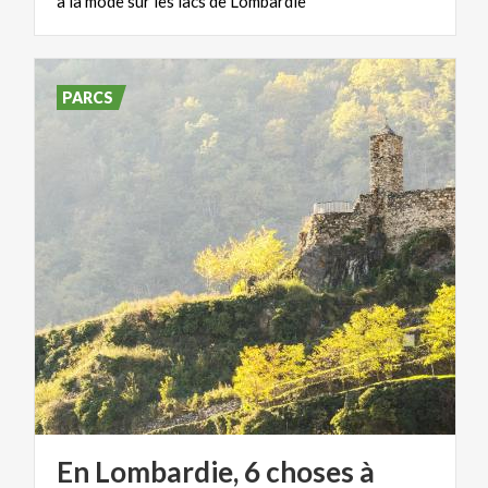
à
la
mode
sur
les
lacs
de
Lombardie
PARCS
En Lombardie, 6 choses à