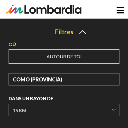
Aller
au
Filtres
contenu
OÙ
principal
AUTOUR DE TOI
OÙ
DANS UN RAYON DE
ORIGIN COORDINATES