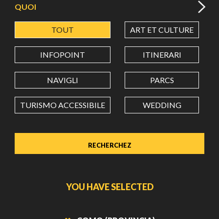
QUOI
TOUT
ART ET CULTURE
LATITUDE
INFOPOINT
ITINERARI
LONGITUDE
NAVIGLI
PARCS
TURISMO ACCESSIBILE
WEDDING
Value in decimal degrees. Use dot (.) as decimal separator.
YOU HAVE SELECTED