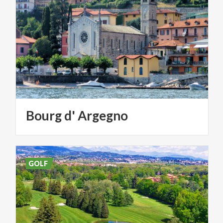
Bourg
d'
Argegno
GOLF