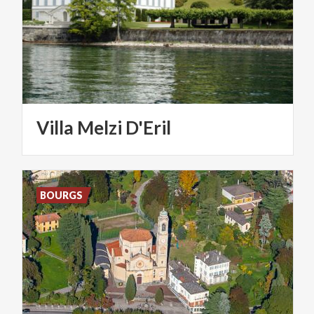
Villa
Melzi
D'Eril
BOURGS