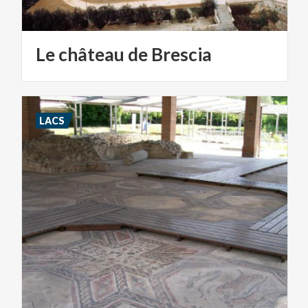
Le
château
de
Brescia
LACS