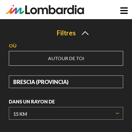
Aller
au
Filtres
contenu
OÙ
principal
AUTOUR DE TOI
OÙ
DANS UN RAYON DE
ORIGIN COORDINATES