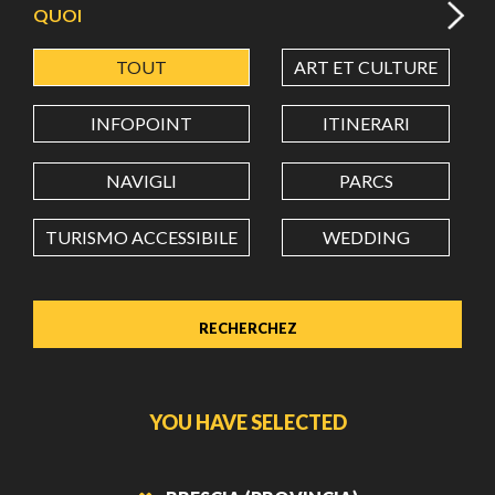
QUOI
TOUT
ART ET CULTURE
LATITUDE
INFOPOINT
ITINERARI
LONGITUDE
NAVIGLI
PARCS
TURISMO ACCESSIBILE
WEDDING
Value in decimal degrees. Use dot (.) as decimal separator.
YOU HAVE SELECTED