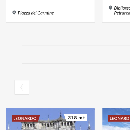
Bibliote
Piazza
del
Carmine
Petrarca
318 mt
LEONARDO
LEONAR