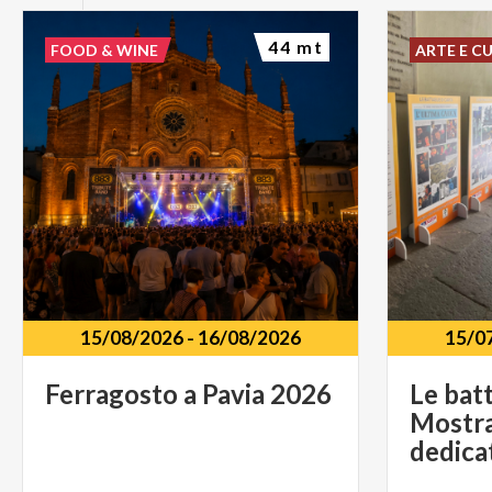
44 mt
FOOD & WINE
ARTE E C
15/08/2026
-
16/08/2026
15/0
Ferragosto
a
Pavia
2026
Le batt
Mostra
dedica