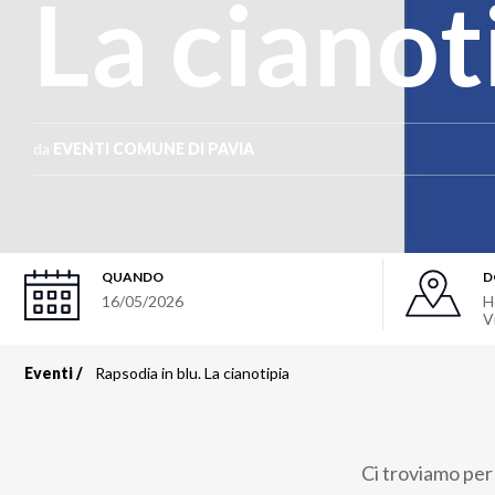
La cianot
da
EVENTI COMUNE DI PAVIA
QUANDO
D
16/05/2026
H
V
Eventi
Rapsodia in blu. La cianotipia
Briciole
di
Ci troviamo per
pane