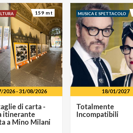
159 mt
ULTURA
MUSICA E SPETTACOLO
7/2026
-
31/08/2026
18/01/2027
aglie di carta -
Totalmente
 itinerante
Incompatibili
ta a Mino Milani