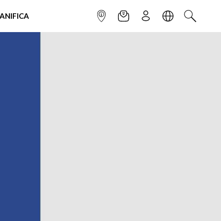
IANIFICA
INFOPOINT
NEWSLETTER
ISCRIVITI
LINGUA
CERCA