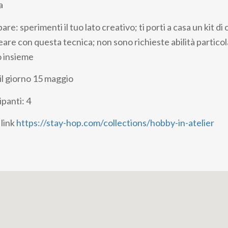
a
re: sperimenti il tuo lato creativo; ti porti a casa un kit di 
are con questa tecnica; non sono richieste abilità particola
 insieme
 il giorno 15 maggio
panti: 4
 link
https://stay-hop.com/collections/hobby-in-atelier