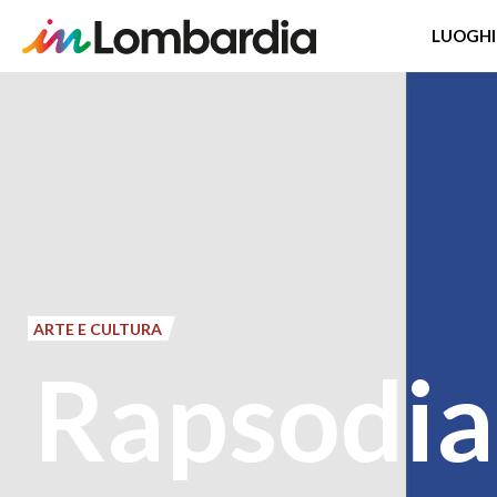
LUOGHI
Salta
al
contenuto
principale
ARTE E CULTURA
Rapsodia 