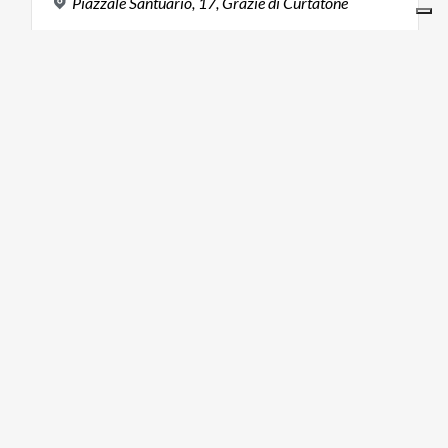
Piazzale
Santuario,
17,
Grazie
di
Curtatone
ARTE E CULTURA
24/07/2026
-
18/08/2026
La
metamorfosi
del
colore
nella
materia