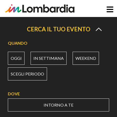
Salta
al
CERCA IL TUO EVENTO
contenuto
principale
QUANDO
OGGI
IN SETTIMANA
WEEKEND
SCEGLI PERIODO
DOVE
INTORNO A TE