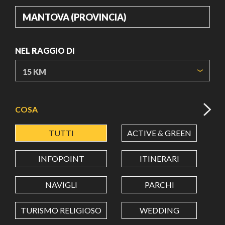
DOVE
NEL RAGGIO DI
ORIGIN COORDINATES
COSA
TUTTI
ACTIVE & GREEN
A
LATITUDINE
INFOPOINT
ITINERARI
LONGITUDINE
NAVIGLI
PARCHI
TURISMO RELIGIOSO
WEDDING
Value in decimal degrees. Use dot (.) as decimal separator.