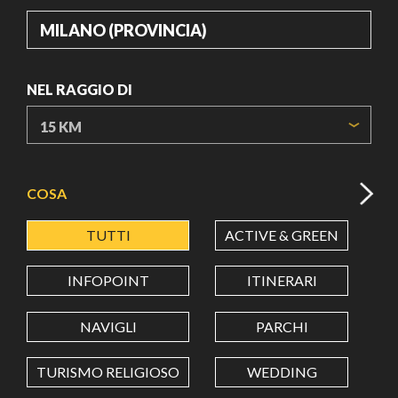
DOVE
NEL RAGGIO DI
ORIGIN COORDINATES
COSA
TUTTI
ACTIVE & GREEN
A
LATITUDINE
INFOPOINT
ITINERARI
LONGITUDINE
NAVIGLI
PARCHI
TURISMO RELIGIOSO
WEDDING
Value in decimal degrees. Use dot (.) as decimal separator.