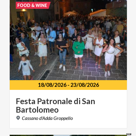
FOOD & WINE
18/08/2026
-
23/08/2026
Festa
Patronale
di
San
Bartolomeo
Cassano
d'Adda
Groppello