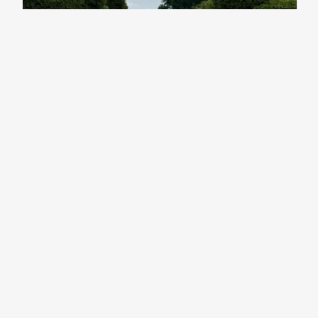
ARTE E CULTURA
25/08/2026
Visita
Guidata
Speciale
per
famiglie
25/8
Villa
Arconati
Via
Fametta