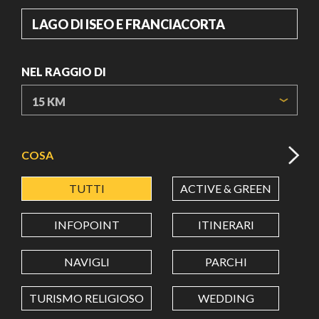
DOVE
NEL RAGGIO DI
ORIGIN COORDINATES
COSA
TUTTI
ACTIVE & GREEN
A
LATITUDINE
INFOPOINT
ITINERARI
LONGITUDINE
NAVIGLI
PARCHI
TURISMO RELIGIOSO
WEDDING
Value in decimal degrees. Use dot (.) as decimal separator.