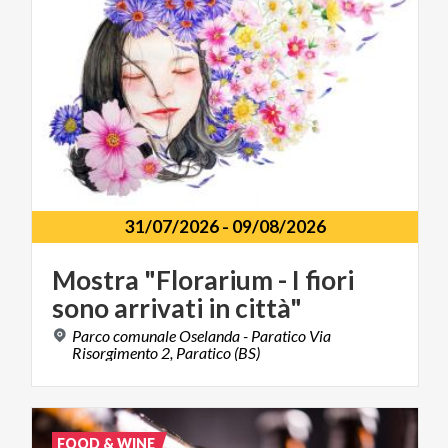
31/07/2026
-
09/08/2026
Mostra
"Florarium
-
I
fiori
sono
arrivati
in
città"
Parco comunale Oselanda - Paratico Via
Risorgimento 2, Paratico (BS)
FOOD & WINE