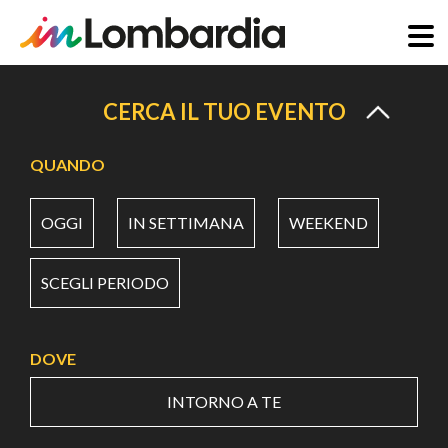
Salta
al
CERCA IL TUO EVENTO
contenuto
principale
QUANDO
OGGI
IN SETTIMANA
WEEKEND
SCEGLI PERIODO
DOVE
INTORNO A TE