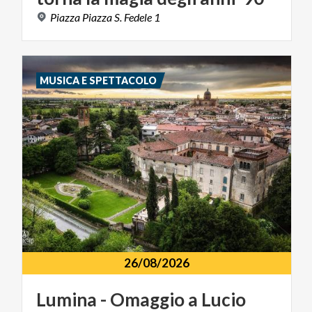
Piazza
Piazza
S.
Fedele
1
MUSICA E SPETTACOLO
26/08/2026
Lumina
-
Omaggio
a
Lucio