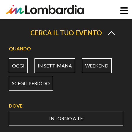
Salta
al
CERCA IL TUO EVENTO
contenuto
principale
QUANDO
OGGI
IN SETTIMANA
WEEKEND
SCEGLI PERIODO
DOVE
INTORNO A TE