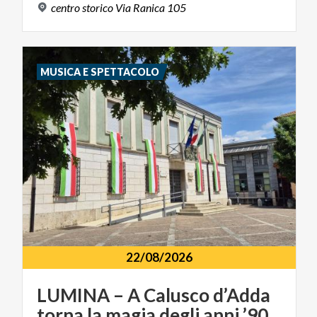
centro
storico
Via
Ranica
105
MUSICA E SPETTACOLO
22/08/2026
LUMINA
–
A
Calusco
d’Adda
torna
la
magia
degli
anni
’90