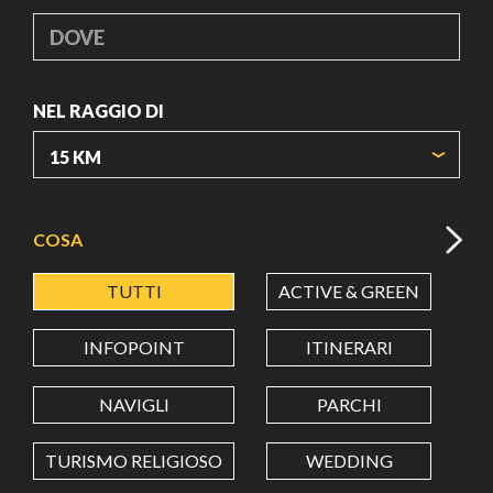
DOVE
NEL RAGGIO DI
ORIGIN COORDINATES
COSA
TUTTI
ACTIVE & GREEN
A
LATITUDINE
INFOPOINT
ITINERARI
LONGITUDINE
NAVIGLI
PARCHI
TURISMO RELIGIOSO
WEDDING
Value in decimal degrees. Use dot (.) as decimal separator.