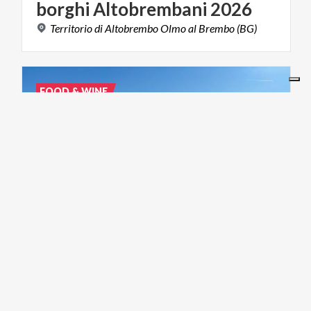
borghi
Altobrembani
2026
Territorio
di
Altobrembo
Olmo
al
Brembo
(BG)
FOOD & WINE
07/06/2026
-
11/11/2026
Tradizioni
e
sapori
tra
medio