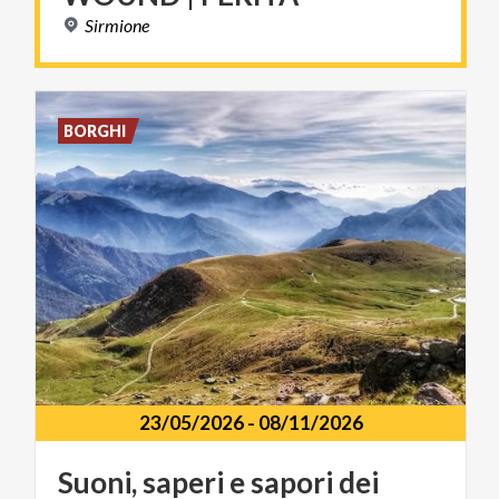
Sirmione
BORGHI
23/05/2026
-
08/11/2026
Suoni,
saperi
e
sapori
dei