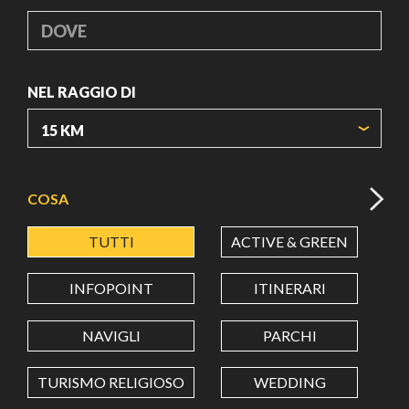
DOVE
NEL RAGGIO DI
ORIGIN COORDINATES
COSA
TUTTI
ACTIVE & GREEN
A
LATITUDINE
INFOPOINT
ITINERARI
LONGITUDINE
NAVIGLI
PARCHI
TURISMO RELIGIOSO
WEDDING
Value in decimal degrees. Use dot (.) as decimal separator.