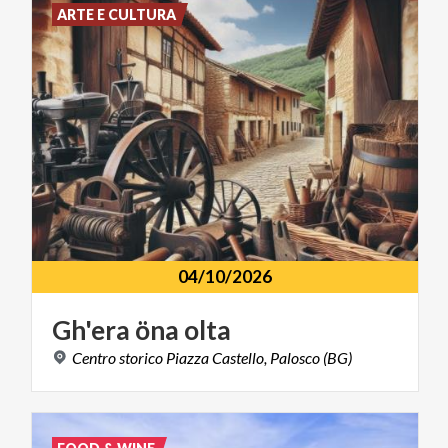
ARTE E CULTURA
04/10/2026
Gh'era
öna
olta
Centro
storico
Piazza
Castello,
Palosco
(BG)