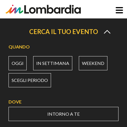
Salta
al
CERCA IL TUO EVENTO
contenuto
principale
QUANDO
OGGI
IN SETTIMANA
WEEKEND
SCEGLI PERIODO
DOVE
INTORNO A TE