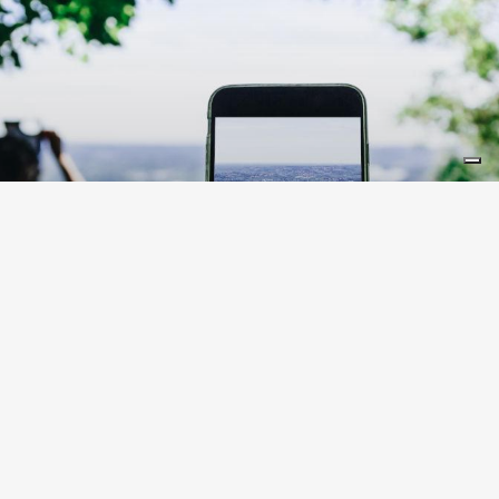
LIFESTYLE
10 lugares en Lombardía
instagrameables
Lombardía está repleta de lugares que ofrecen
escenarios perfectos para inmortalizar y
compartir en Instagram. ¿Cuántos conoces?