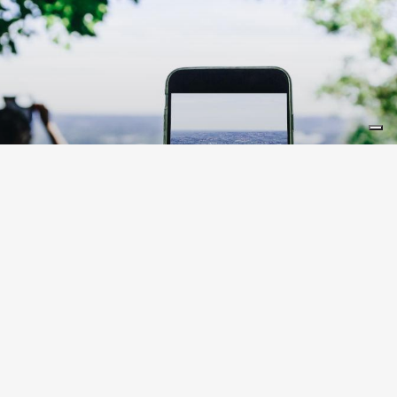
LIFESTYLE
10 lugares en Lombardía
instagrameables
Lombardía está repleta de lugares que ofrecen
escenarios perfectos para inmortalizar y
compartir en Instagram. ¿Cuántos conoces?