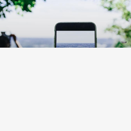
LIFESTYLE
10 lugares en Lombardía
instagrameables
Lombardía está repleta de lugares que ofrecen
escenarios perfectos para inmortalizar y
compartir en Instagram. ¿Cuántos conoces?