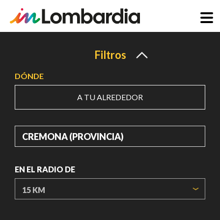
Pasar
al
Filtros
contenido
DÓNDE
principal
A TU ALREDEDOR
DÓNDE
EN EL RADIO DE
ORIGIN COORDINATES