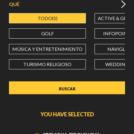
QUÉ
TODO(S)
ACTIVE & GREE
LATITUD
GOLF
INFOPOINT
LONGITUD
MÚSICA Y ENTRETENIMIENTO
NAVIGLI
TURISMO RELIGIOSO
WEDDING
Value in decimal degrees. Use dot (.) as decimal separator.
YOU HAVE SELECTED