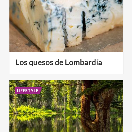
Los
quesos
de
Lombardía
LIFESTYLE