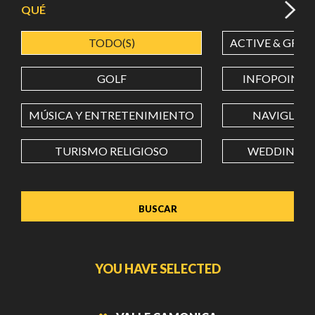
QUÉ
TODO(S)
ACTIVE & GREE
LATITUD
GOLF
INFOPOINT
LONGITUD
MÚSICA Y ENTRETENIMIENTO
NAVIGLI
TURISMO RELIGIOSO
WEDDING
Value in decimal degrees. Use dot (.) as decimal separator.
YOU HAVE SELECTED