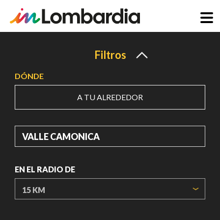
Pasar
al
Filtros
contenido
DÓNDE
principal
A TU ALREDEDOR
DÓNDE
EN EL RADIO DE
ORIGIN COORDINATES