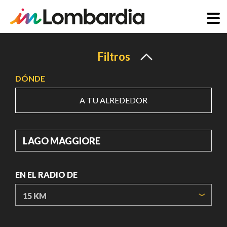
Pasar
al
Filtros
contenido
DÓNDE
principal
A TU ALREDEDOR
DÓNDE
EN EL RADIO DE
ORIGIN COORDINATES