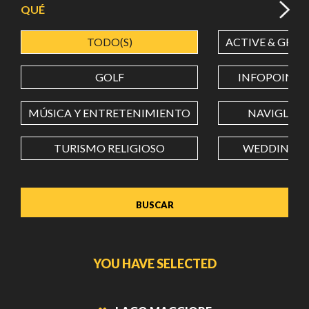
QUÉ
TODO(S)
ACTIVE & GREE
LATITUD
GOLF
INFOPOINT
LONGITUD
MÚSICA Y ENTRETENIMIENTO
NAVIGLI
TURISMO RELIGIOSO
WEDDING
Value in decimal degrees. Use dot (.) as decimal separator.
YOU HAVE SELECTED