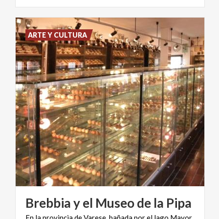
ARTE Y CULTURA
Brebbia
y
el
Museo
de
la
Pipa
En la provincia de Varese, bañada por el lago Mayor,