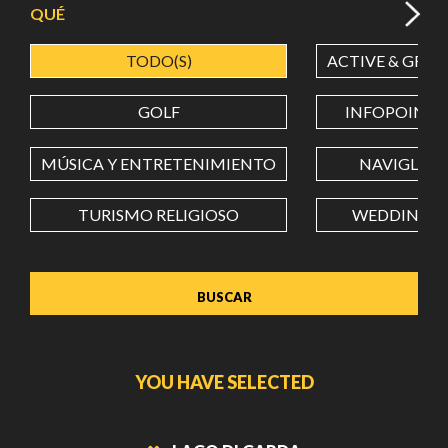
QUÉ
TODO(S)
ACTIVE & GREE
LATITUD
GOLF
INFOPOINT
LONGITUD
MÚSICA Y ENTRETENIMIENTO
NAVIGLI
TURISMO RELIGIOSO
WEDDING
Value in decimal degrees. Use dot (.) as decimal separator.
YOU HAVE SELECTED