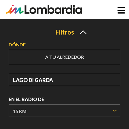
Pasar
al
Filtros
contenido
DÓNDE
principal
A TU ALREDEDOR
DÓNDE
EN EL RADIO DE
ORIGIN COORDINATES