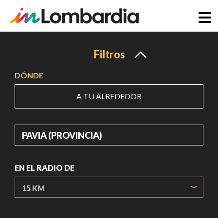
Pasar
al
Filtros
contenido
DÓNDE
principal
A TU ALREDEDOR
DÓNDE
EN EL RADIO DE
ORIGIN COORDINATES