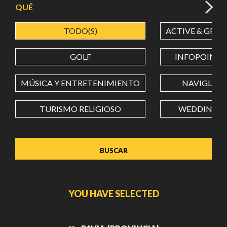
QUÉ
TODO(S)
ACTIVE & GREE
LATITUD
GOLF
INFOPOINT
LONGITUD
MÚSICA Y ENTRETENIMIENTO
NAVIGLI
TURISMO RELIGIOSO
WEDDING
Value in decimal degrees. Use dot (.) as decimal separator.
YOU HAVE SELECTED