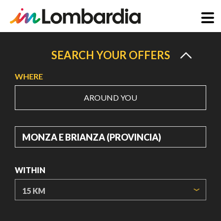
Skip
to
SEARCH YOUR OFFERS
main
WHERE
content
AROUND YOU
WHERE
WITHIN
ORIGIN COORDINATES