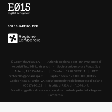
SOLE SHAREHOLDER
© Copyright Aria S.p.A. - Azienda Regionale per l'Innovazione e gli
Acquisti Tutti i diritti riservati - Società unipersonale Piazza Gae
Aulenti, 1 20154 Milano | Telefono 39.02 39331.1 | PEC
protocollo@pec.ariaspa.it | Capitale sociale 25.000.000,00 € i.v. |
Codice Fiscale, Partita IVA, Iscrizione Registro delle Imprese di Milano
05017630152 | Iscritta al R.E.A. al n°1096149.
Società soggetta a direzione e coordinamento da parte della Regione
Lombardia.