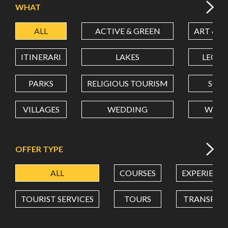
WHAT
ALL
ACTIVE & GREEN
ART & C
LATITUDE
ITINERARI
LAKES
LEON
LONGITUDE
PARKS
RELIGIOUS TOURISM
SCH
VILLAGES
WEDDING
WELL
Value in decimal degrees. Use dot (.) as decimal separator.
OFFER TYPE
ALL
COURSES
EXPERIENC
TOURIST SERVICES
TOURS
TRANSPOR