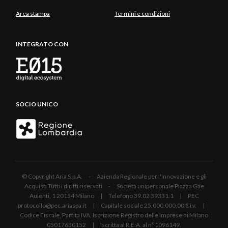
Area stampa
Termini e condizioni
INTEGRATO CON
SOCIO UNICO
© Copyright Aria S.p.A. - Azienda Regionale per l'Innovazione e gli
Acquisti Tutti i diritti riservati - Società unipersonale Piazza Gae
Aulenti, 1 20154 Milano | Telefono 39.02 39331.1 | PEC
protocollo@pec.ariaspa.it | Capitale sociale 25.000.000,00 € i.v. |
Codice Fiscale, Partita IVA, Iscrizione Registro delle Imprese di Milano
05017630152 | Iscritta al R.E.A. al n°1096149.