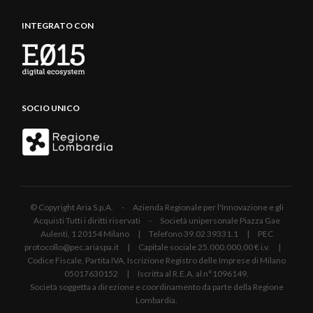
INTEGRATO CON
SOCIO UNICO
© Copyright Aria S.p.A. - Azienda Regionale per l'Innovazione e gli
Acquisti Tutti i diritti riservati - Società unipersonale Piazza Gae
Aulenti, 1 20154 Milano | Telefono 39.02 39331.1 | PEC
protocollo@pec.ariaspa.it | Capitale sociale 25.000.000,00 € i.v. |
Codice Fiscale, Partita IVA, Iscrizione Registro delle Imprese di Milano
05017630152 | Iscritta al R.E.A. al n°1096149.
Società soggetta a direzione e coordinamento da parte della Regione
Lombardia.