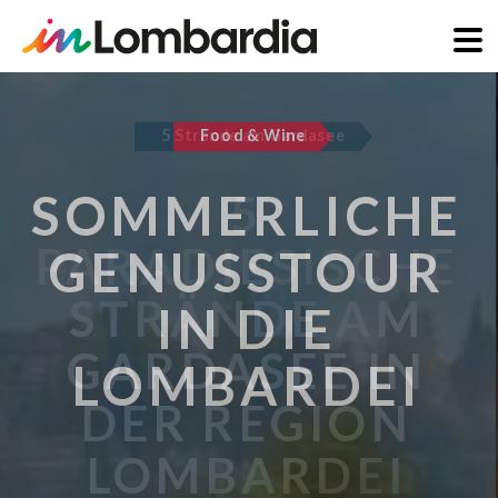
Direkt
zum
5 Strände am Gardasee
Inhalt
5
PARADIESISCHE
STRÄNDE AM
GARDASEE IN
DER REGION
LOMBARDEI