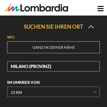
Direkt
zum
SUCHEN SIE IHREN ORT
Inhalt
WO
GANZ IN DEINER NÄHE
WO
IM UMKREIS VON
URSPRUNGSKOORDINATEN