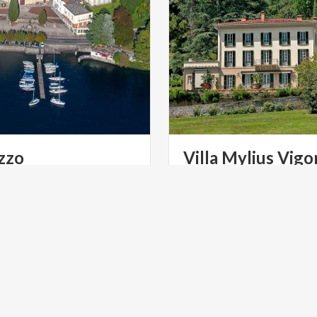
zzo
Villa
Mylius
Vigo
a-Dorfgarten am Comer
 Sie sich von der Schönheit
der Villen und Parks mit ihren Farben und Düften verzaubern
DÖRFER