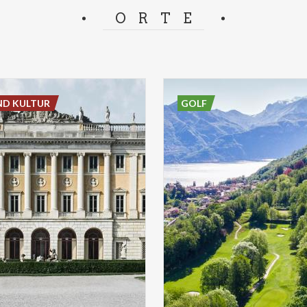
ORTE
ND KULTUR
GOLF