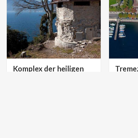
Komplex der heiligen
Treme
faustino und giovita
Tremezzin
See: Lassen
DÖRFER
DÖRFER