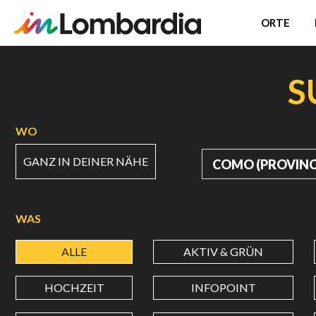
ORTE
Direkt
zum
S
Inhalt
WO
GANZ IN DEINER NÄHE
WO
WAS
ALLE
AKTIV & GRÜN
HOCHZEIT
INFOPOINT