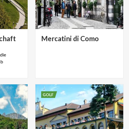
chaft
Mercatini
di
Como
 die
ab
GOLF