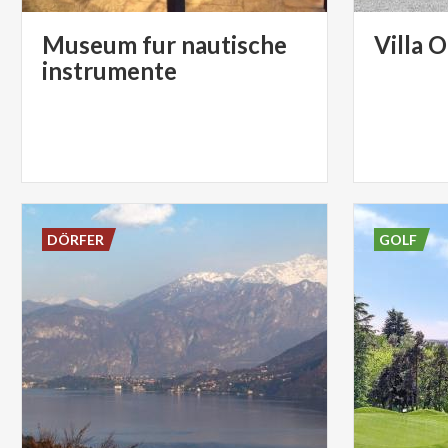
Museum fur nautische
Villa
O
instrumente
DÖRFER
GOLF