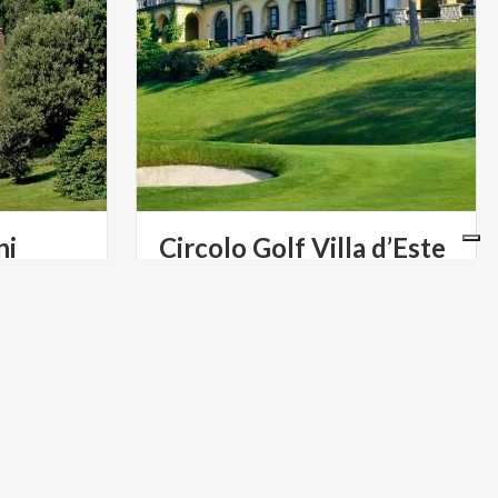
ni
Circolo
Golf
Villa
d’Este
Landschaftlich unglaublich schön
gelegen ist der Circolo Golf Villa
d’Este, seit jeher einer der exklusivsten Golf Clubs der Lombardei.
UNESCO-STÄTTEN