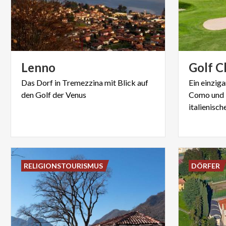
Lenno
Golf
C
Das
Dorf
in
Tremezzina
mit
Blick
auf
Ein einzig
den
Golf
der
Venus
Como und M
italienisc
RELIGIONSTOURISMUS
DÖRFER