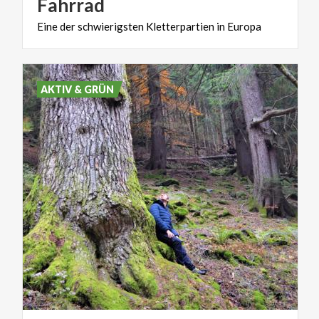
Fahrrad
Eine
der
schwierigsten
Kletterpartien
in
Europa
AKTIV & GRÜN