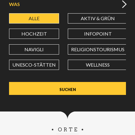
WAS
ALLE
AKTIV & GRÜN
BREITENGRAD
HOCHZEIT
INFOPOINT
LÄNGENGRAD
NAVIGLI
RELIGIONSTOURISMUS
UNESCO-STÄTTEN
WELLNESS
Wert in Dezimalgrad. Punkt (.) als Dezimalzeichen
verwenden.
ORTE