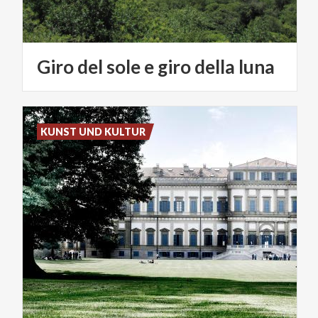
Giro
del
sole
e
giro
della
luna
KUNST UND KULTUR