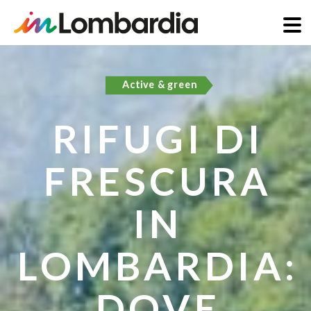
Salta
al
Active & green
contenuto
principale
RIFUGI DI
FRESCURA
IN
LOMBARDIA:
DOVE