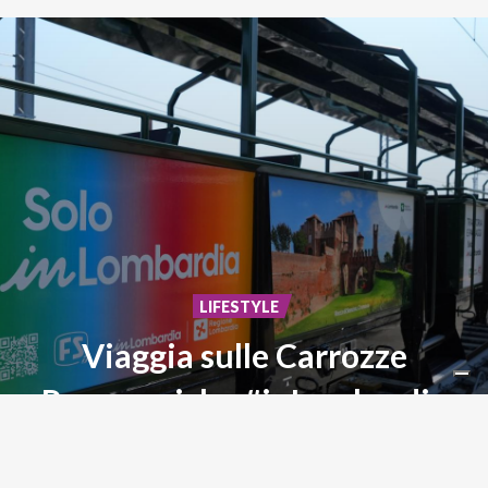
LIFESTYLE
Viaggia sulle Carrozze
Panoramiche #inLombardia
Storia,
paesaggi
ed
emozioni
su
rotaia