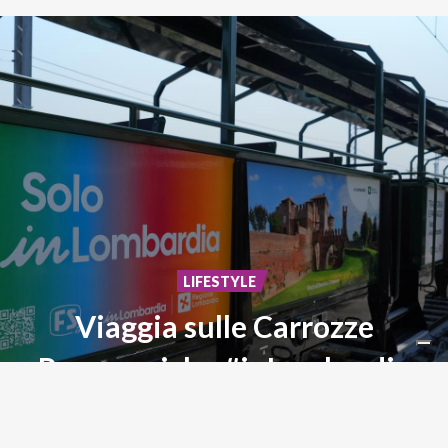
LIFESTYLE
Viaggia sulle Carrozze
Panoramiche #inLombardia
Storia,
paesaggi
ed
emozioni
su
rotaia