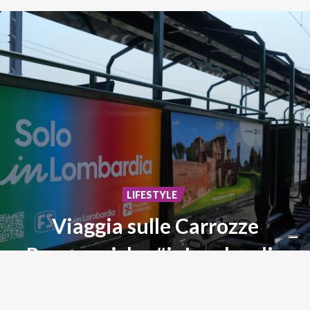
LIFESTYLE
Viaggia sulle Carrozze
Panoramiche #inLombardia
Storia,
paesaggi
ed
emozioni
su
rotaia