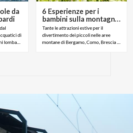
vole da
6 Esperienze per i
bardi
bambini sulla montagna lombarda
dal
Tante le attrazioni estive per il
acquatici di
divertimento dei piccoli nelle aree
tendenza sulle acque dei laghi lombardi
montane di Bergamo, Como, Brescia e Valtellina