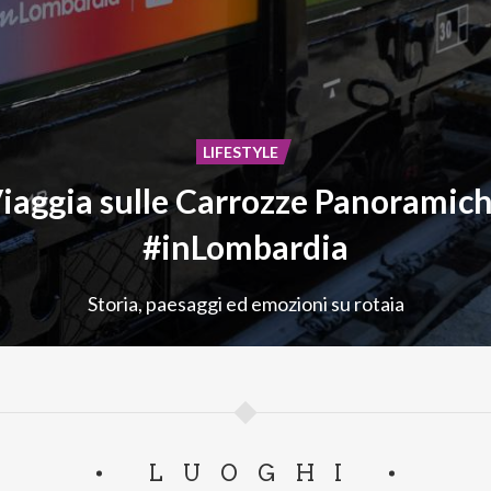
LIFESTYLE
iaggia sulle Carrozze Panoramic
#inLombardia
Storia,
paesaggi
ed
emozioni
su
rotaia
LUOGHI