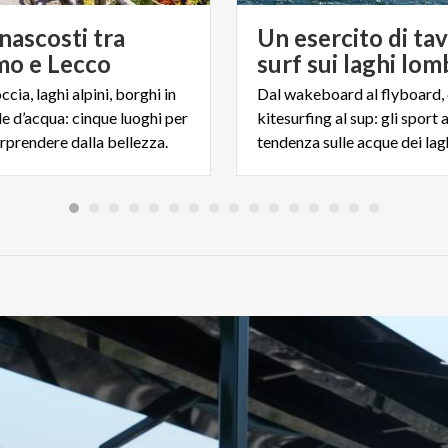
nascosti tra
Un esercito di ta
o e Lecco
surf sui laghi lom
occia, laghi alpini, borghi in
Dal wakeboard al flyboard, 
le d’acqua: cinque luoghi per
kitesurfing al sup: gli sport 
orprendere dalla bellezza.