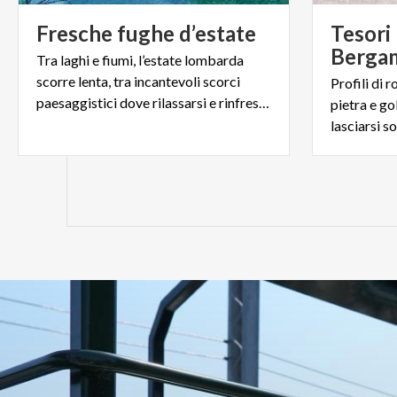
Fresche
fughe
d’estate
Tesori 
Bergam
Tra laghi e fiumi, l’estate lombarda
scorre lenta, tra incantevoli scorci
Profili di r
paesaggistici dove rilassarsi e rinfrescarsi.
pietra e go
lasciarsi s