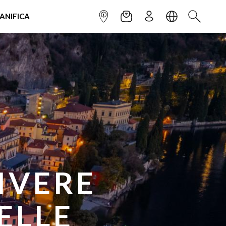
IANIFICA
INFOPOINT
NEWSLETTER
ISCRIVITI
LINGUA
CERCA
RA IN
OVE