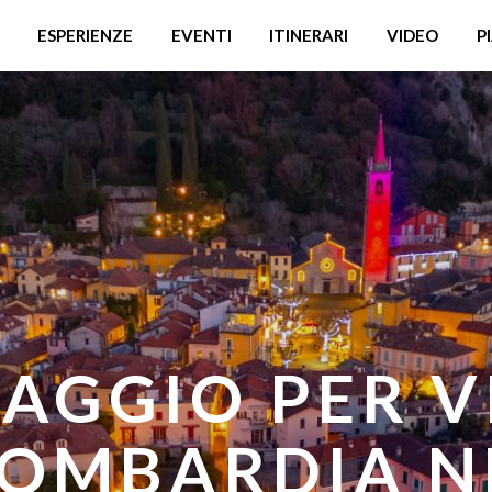
ESPERIENZE
EVENTI
ITINERARI
VIDEO
P
GI DI FRESCU
MBARDIA: D