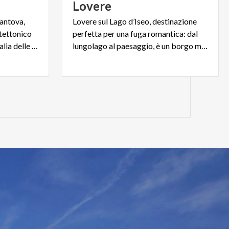
Lovere
antova,
Lovere sul Lago d’Iseo, destinazione
tettonico
perfetta per una fuga romantica: dal
più denso e ricco di tutta l'Italia delle signorie.
lungolago al paesaggio, è un borgo medievale tutto da scoprire