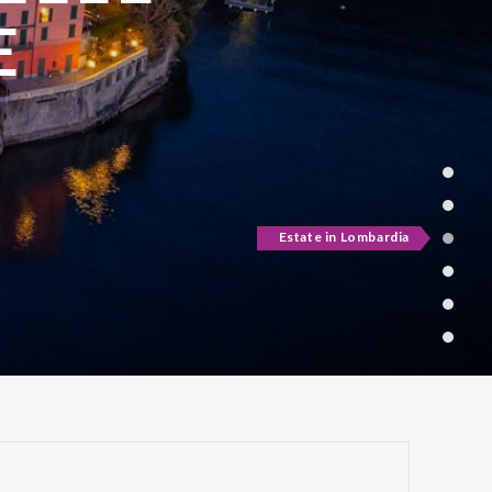
ATE
Active & green