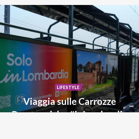
LIFESTYLE
Viaggia sulle Carrozze
Panoramiche #inLombardia
Storia,
paesaggi
ed
emozioni
su
rotaia