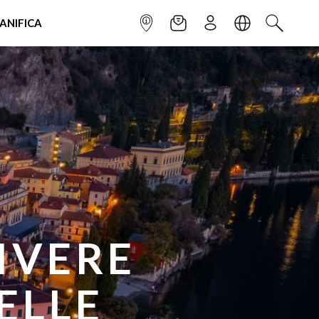
IANIFICA
INFOPOINT
NEWSLETTER
ISCRIVITI
LINGUA
CERCA
RA IN
OVE