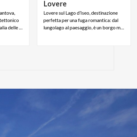
Lovere
antova,
Lovere sul Lago d’Iseo, destinazione
tettonico
perfetta per una fuga romantica: dal
più denso e ricco di tutta l'Italia delle signorie.
lungolago al paesaggio, è un borgo medievale tutto da scoprire