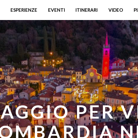
ESPERIENZE
EVENTI
ITINERARI
VIDEO
P
GI DI FRESCU
MBARDIA: D