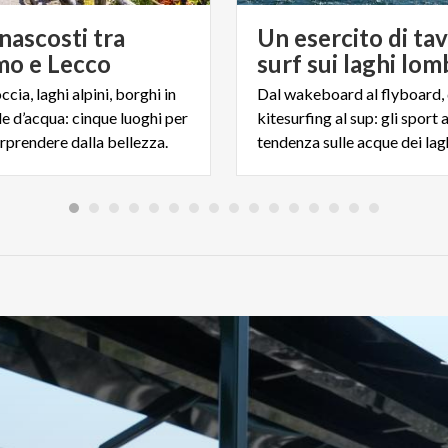
nascosti tra
Un esercito di ta
o e Lecco
surf sui laghi lom
occia, laghi alpini, borghi in
Dal wakeboard al flyboard, 
le d’acqua: cinque luoghi per
kitesurfing al sup: gli sport 
orprendere dalla bellezza.