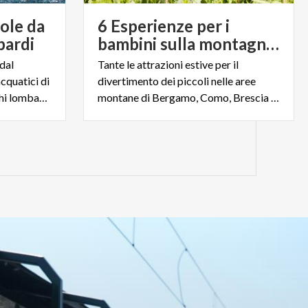
vole da
6 Esperienze per i
bardi
bambini sulla montagna lombarda
dal
Tante le attrazioni estive per il
acquatici di
divertimento dei piccoli nelle aree
tendenza sulle acque dei laghi lombardi
montane di Bergamo, Como, Brescia e Valtellina