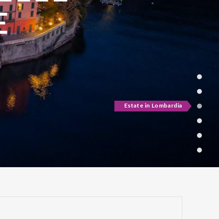
ATE
Active & green