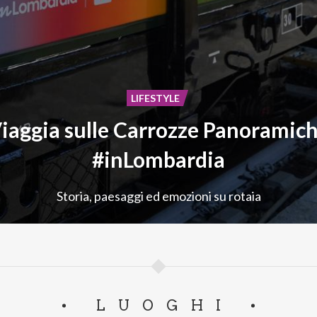
LIFESTYLE
iaggia sulle Carrozze Panoramic
#inLombardia
Storia,
paesaggi
ed
emozioni
su
rotaia
LUOGHI