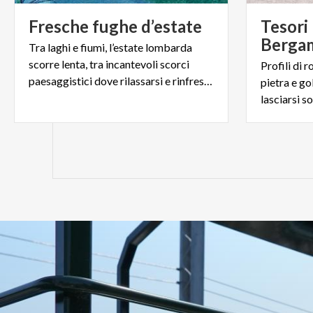
Fresche
fughe
d’estate
Tesori 
Bergam
Tra laghi e fiumi, l’estate lombarda
scorre lenta, tra incantevoli scorci
Profili di r
paesaggistici dove rilassarsi e rinfrescarsi.
pietra e go
lasciarsi s