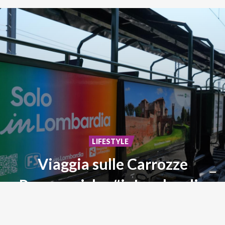
LIFESTYLE
Viaggia sulle Carrozze
Panoramiche #inLombardia
Storia,
paesaggi
ed
emozioni
su
rotaia