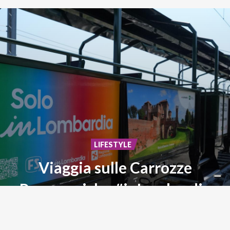
LIFESTYLE
Viaggia sulle Carrozze
Panoramiche #inLombardia
Storia,
paesaggi
ed
emozioni
su
rotaia