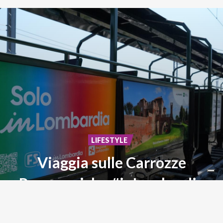
LIFESTYLE
Viaggia sulle Carrozze
Panoramiche #inLombardia
Storia,
paesaggi
ed
emozioni
su
rotaia