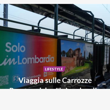
LIFESTYLE
Viaggia sulle Carrozze
Panoramiche #inLombardia
Storia,
paesaggi
ed
emozioni
su
rotaia