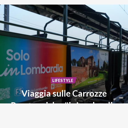
LIFESTYLE
Viaggia sulle Carrozze
Panoramiche #inLombardia
Storia,
paesaggi
ed
emozioni
su
rotaia